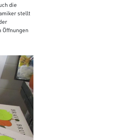
uch die
amiker stellt
der
n Öffnungen