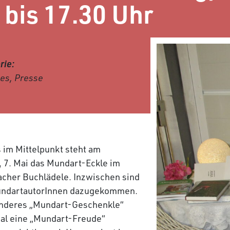
 bis 17.30 Uhr
rie:
les, Presse
 im Mittelpunkt steht am
, 7. Mai das Mundart-Eckle im
cher Buchlädele. Inzwischen sind
undartautorInnen dazugekommen.
onderes „Mundart-Geschenkle“
mal eine „Mundart-Freude“