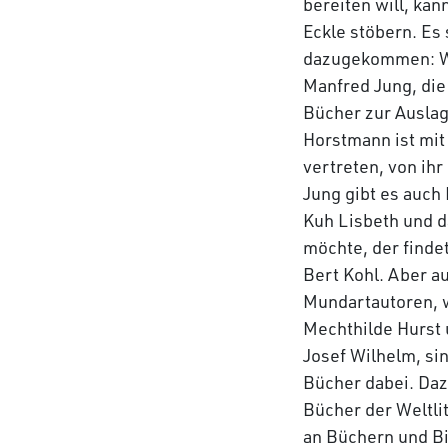
bereiten will, kan
Eckle stöbern. Es
dazugekommen: W
Manfred Jung, die
Bücher zur Auslag
Horstmann ist mi
vertreten, von ih
Jung gibt es auch
Kuh Lisbeth und d
möchte, der finde
Bert Kohl. Aber a
Mundartautoren, 
Mechthilde Hurst
Josef Wilhelm, si
Bücher dabei. Daz
Bücher der Weltli
an Büchern und B