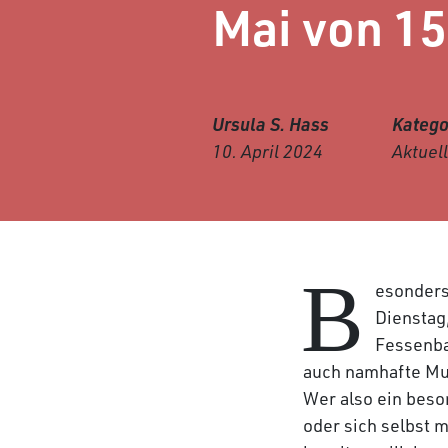
Mai von 15
Ursula S. Hass
Katego
10. April 2024
Aktuel
B
esonders
Dienstag
Fessenba
auch namhafte M
Wer also ein bes
oder sich selbst 