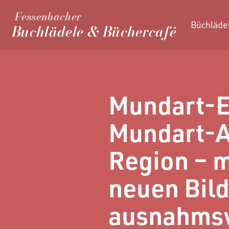
Fessenbacher
Büchläde
Buchlädele & Büchercafé
Mundart-E
Mundart-A
Region – m
neuen Bild
ausnahmsw