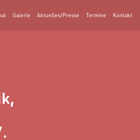
nal
Galerie
Aktuelles/Presse
Termine
Kontakt
k,
.