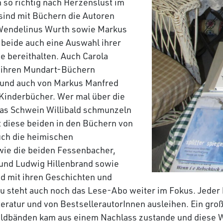
n so richtig nach Herzenslust im
 sind mit Büchern die Autoren
endelinus Wurth sowie Markus
 beide auch eine Auswahl ihrer
e bereithalten. Auch Carola
t ihren Mundart-Büchern
r und auch von Markus Manfred
 Kinderbücher. Wer mal über die
as Schwein Willibald schmunzeln
t diese beiden in den Büchern von
uch die heimischen
wie die beiden Fessenbacher,
 und Ludwig Hillenbrand sowie
nd mit ihren Geschichten und
u steht auch noch das Lese-Abo weiter im Fokus. Jeder 
teratur und von BestsellerautorInnen ausleihen. Ein gro
ildbänden kam aus einem Nachlass zustande und diese